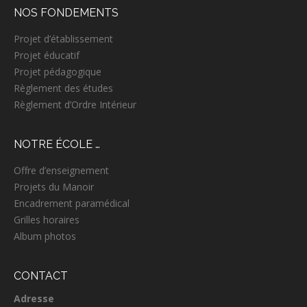
c
NOS FONDEMENTS
h
e
Projet d’établissement
p
Projet éducatif
o
Projet pédagogique
u
r
Règlement des études
:
Règlement d’Ordre Intérieur
NOTRE ÉCOLE …
Offre d’enseignement
Projets du Manoir
Encadrement paramédical
Grilles horaires
Album photos
CONTACT
Adresse