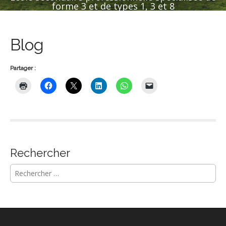
forme 3 et de types 1, 3 et 8
Blog
Partager :
Rechercher
R
e
c
h
e
r