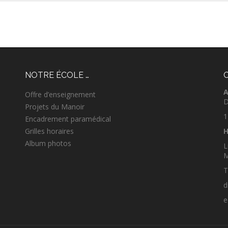
NOTRE ÉCOLE …
A
Offre d’enseignement
D
Projets du Manoir
1
Encadrement paramédical
Grilles horaires
H
Album photos
L
M
T
d
e