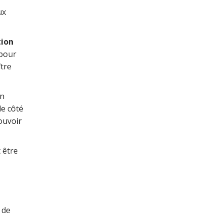
ux
tion
 pour
tre
en
le côté
ouvoir
 être
 de