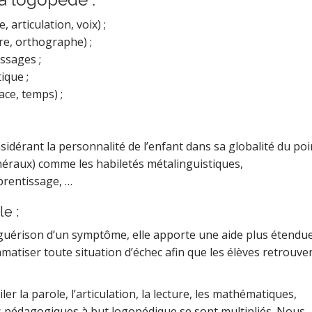
 articulation, voix) ;
re, orthographe) ;
ssages ;
ique ;
ce, temps) ;
dérant la personnalité de l’enfant dans sa globalité du poi
néraux) comme les habiletés métalinguistiques,
prentissage, …
e :
la guérison d’un symptôme, elle apporte une aide plus étendu
amatiser toute situation d’échec afin que les élèves retrouve
er la parole, l’articulation, la lecture, les mathématiques,
ils pédagogiques à but logopédique se sont multipliés. Nous