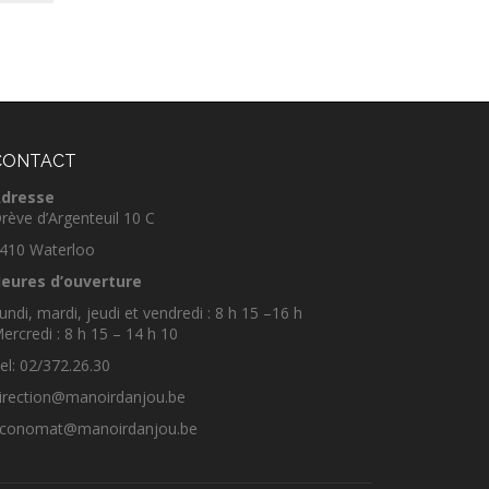
CONTACT
dresse
rève d’Argenteuil 10 C
410 Waterloo
eures d’ouverture
undi, mardi, jeudi et vendredi : 8 h 15 –16 h
ercredi : 8 h 15 – 14 h 10
el: 02/372.26.30
irection@manoirdanjou.be
conomat@manoirdanjou.be