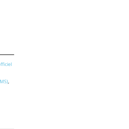
fficiel
PMS)
,