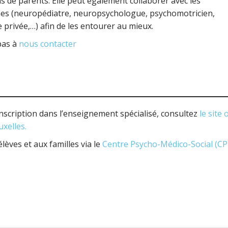
ons de parents. Elle peut également collaborer avec les
unes (neuropédiatre, neuropsychologue, psychomotricien,
rivée,…) afin de les entourer au mieux.
pas à
nous contacter
inscription dans l’enseignement spécialisé, consultez
le site o
xelles.
ves et aux familles via le
Centre Psycho-Médico-Social (C