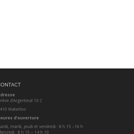
CONTACT
dresse
rève d’Argenteuil 10 C
410 Waterloo
eures d’ouverture
undi, mardi, jeudi et vendredi : 8 h 15 –16 h
ercredi : 8 h 15 – 14 h 10