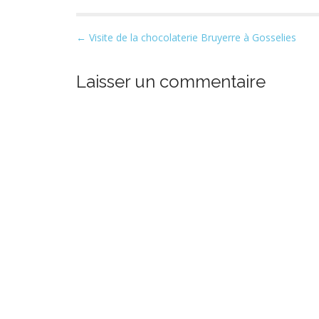
P
← Visite de la chocolaterie Bruyerre à Gosselies
o
s
Laisser un commentaire
t
n
a
v
i
g
a
t
i
o
n