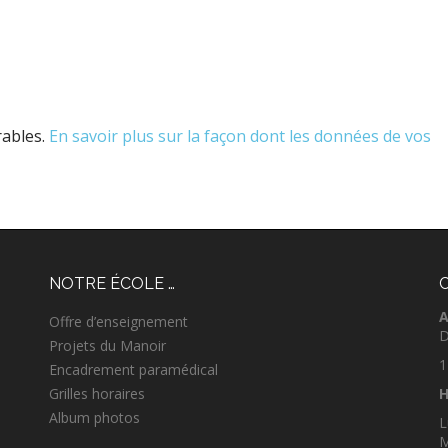
rables.
En savoir plus sur la façon dont les données de vos
NOTRE ÉCOLE …
A
Offre d’enseignement
D
Projets du Manoir
1
Encadrement paramédical
Grilles horaires
H
Album photos
L
M