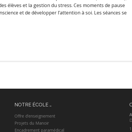
 des élèves et la gestion du stress. Ces moments de pause
nscience et de développer l’attention à soi. Les séances se
NOTRE ÉCOLE …
A
Offre d’enseignement
D
Projets du Manoir
1
Encadrement paramédical