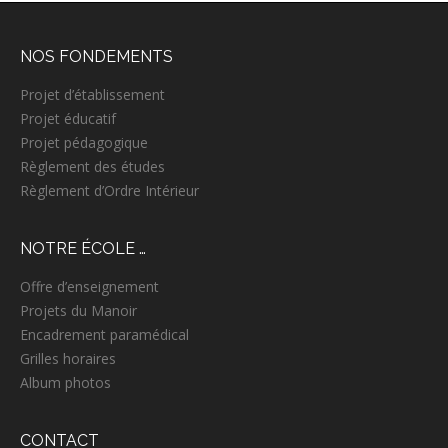
e
r
c
NOS FONDEMENTS
h
e
Projet d’établissement
p
Projet éducatif
o
Projet pédagogique
u
r
Règlement des études
:
Règlement d’Ordre Intérieur
NOTRE ÉCOLE …
Offre d’enseignement
Projets du Manoir
Encadrement paramédical
Grilles horaires
Album photos
CONTACT