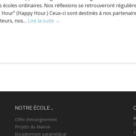
s écoles ordinaires. Nos réflexions se retrouveront réguliè
 Hour” (Happy Hour.) Ceux-ci sont destinés à nos partenair
cateurs, nos…
Lire la suite →
NOTRE ÉCOLE …
A
Offre d’enseignement
D
Projets du Manoir
1
Encadrement paramédical