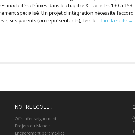
s modalités définies dans le chapitre X – articles 130 à 158
ement spécialisé. Un projet d’intégration nécessite l’accord
lève, ses parents (ou représentants), l’école…
Lire la suite →
NOTRE ÉCOLE …
A
Offre d’enseignement
D
Projets du Manoir
1
Encadrement paramédical