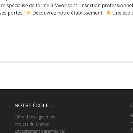
 spécialisé de forme 3 favorisant l’insertion professionnel
ses portes !
Découvrez notre établissement :
Une écol
NOTRE ÉCOLE …
A
Offre d’enseignement
D
Projets du Manoir
1
Encadrement paramédical