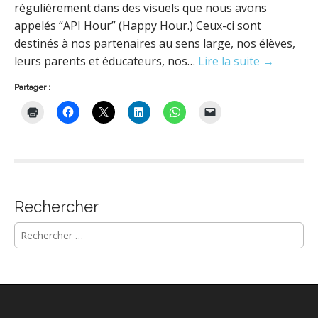
régulièrement dans des visuels que nous avons
appelés “API Hour” (Happy Hour.) Ceux-ci sont
destinés à nos partenaires au sens large, nos élèves,
leurs parents et éducateurs, nos…
Lire la suite →
Partager :
Rechercher
R
e
c
h
e
r
c